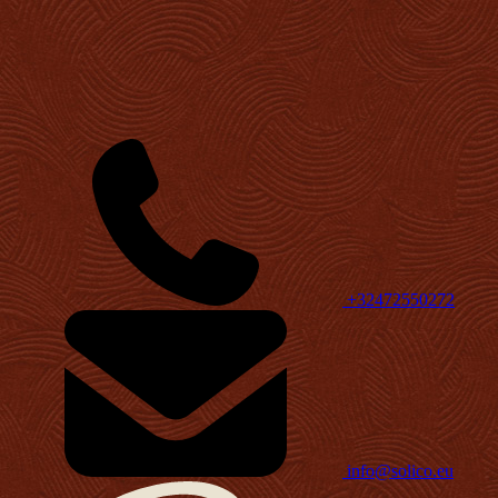
+32472550272
info@solico.eu